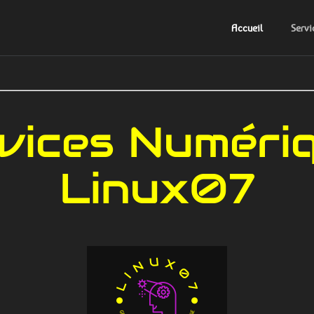
Accueil
Servi
vices Numéri
Linux07