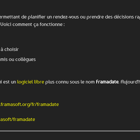
permettant de planifier un rendez-vous ou prendre des décisions 
. Voici comment ça fonctionne :
 à choisir
amis ou collègues
i est un
logiciel libre
plus connu sous le nom
Framadate
. Aujourd
.framasoft.org/fr/framadate
masoft/framadate