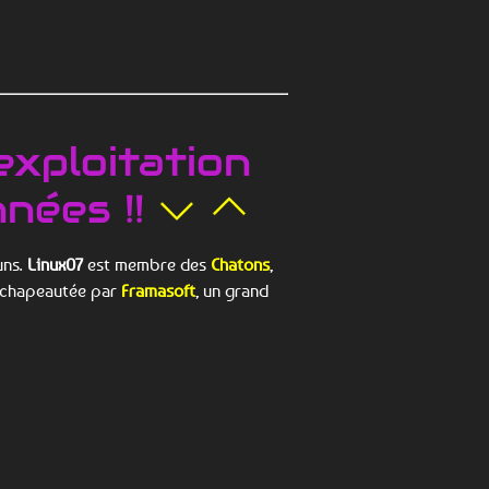
exploitation
nées !!
uns.
Linux07
est membre des
Chatons
,
ve chapeautée par
Framasoft
, un grand